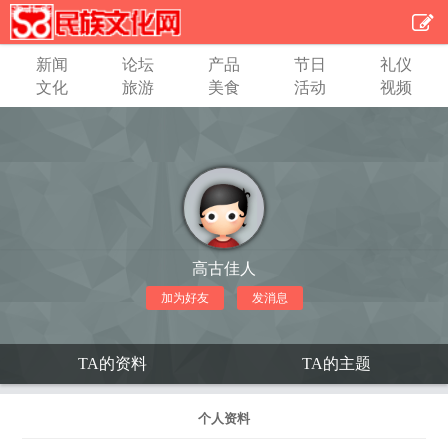
新闻
论坛
产品
节日
礼仪
文化
旅游
美食
活动
视频
高古佳人
加为好友
发消息
TA的资料
TA的主题
个人资料