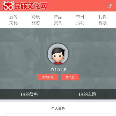
新闻
论坛
产品
节日
礼仪
文化
旅游
美食
活动
视频
JYGYLP
加为好友
发消息
TA的资料
TA的主题
个人资料