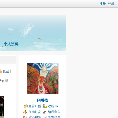
注册
登录
个人资料
收藏
大的环
阿香依
查看广播
收听TA
加为好友
给我留言
打个招呼
发送消息