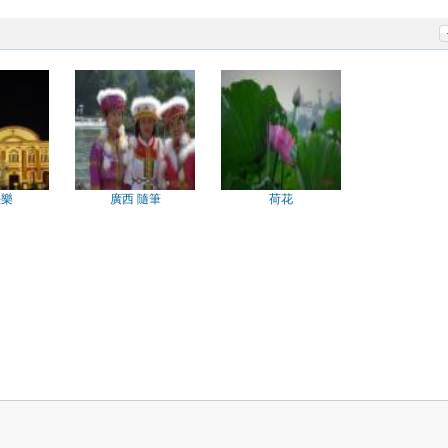
快樂
廣西 隨筆
荷花