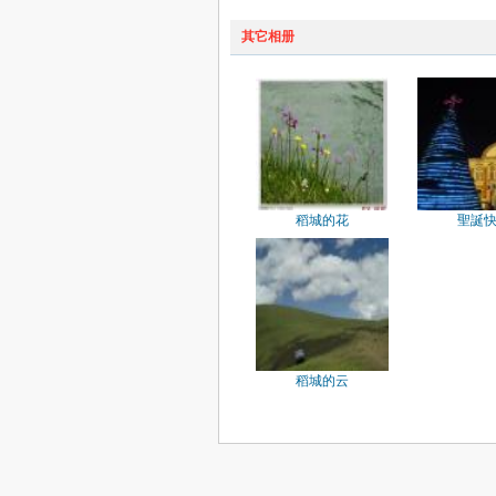
其它相册
稻城的花
聖誕
稻城的云