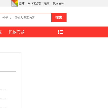
登陆
用QQ登陆
注册
找回密码
搜索
帖子
区
民族商城