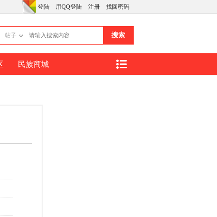
登陆
用QQ登陆
注册
找回密码
搜索
帖子
区
民族商城