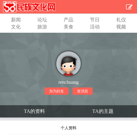
新闻
论坛
产品
节日
礼仪
文化
旅游
美食
活动
视频
renchuang
加为好友
发消息
TA的资料
TA的主题
个人资料