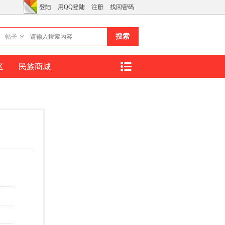
登陆
用QQ登陆
注册
找回密码
搜索
帖子
区
民族商城