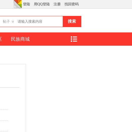
登陆
用QQ登陆
注册
找回密码
搜索
帖子
区
民族商城