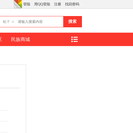
登陆
用QQ登陆
注册
找回密码
搜索
帖子
区
民族商城