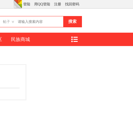
登陆
用QQ登陆
注册
找回密码
搜索
帖子
区
民族商城