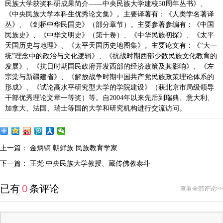
民族大学获奖科研成果简介——中央民族大学建校50周年丛书》、
《中央民族大学本科生优秀论文集》。主要译著有：《人类学名著译
丛》、《剑桥中华民国史》（部分章节）。主要参著参编有：《中国
民族史》、《中华文明史》（第十卷）、《中华民族初探》、《太平
天国历史与地理》、《太平天国历史地图集》。主要论文有：《“大一
统”理念中的政治与文化逻辑》、《抗战时期西部少数民族文化教育的
发展》、《抗日时期国民政府开发西部的经济政策及其影响》、《左
宗棠与新疆建省》、《解放战争时期中国共产党民族政策理论体系的
形成》、《试论高水平研究型大学的学院建设》（获北京市局级领导
干部优秀理论文章一等奖）等。自2004年以来先后到瑞典、意大利、
加拿大、法国、瑞士等国的大学和研究机构进行交流访问。
上一篇：
金炳镐 朝鲜族 民族教育学家
下一篇：
王尧 中央民族大学教授、藏传佛教泰斗
已有
0
条评论
查看全部评论>>