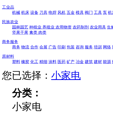
工业品
机械
机床
设备
刀具
电焊
风机
五金
模具
阀门
工具
泵
机
民族农业
园林园艺
种植业
养殖业
农用物资
农药制剂
农业用具
生
坚果干果
禽类
肉类
商务服务
商务
物流
合作
会展
广告
印刷
包装
咨询
服务
培训
网络
原材料
塑料
橡胶
化工
精细
涂料
医药
矿产
冶金
建筑
建材
能源
您已选择：
小家电
分类：
小家电