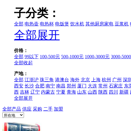
子分类：
全部
电热壶
电热杯
电饭煲
饮水机
其他厨房家电
豆浆机
全部展开
价格：
全部
99以下
100-500元
500-1000元
1000-3000元
3000-500
全部收起
产地：
全部
江浙沪
珠三角
港澳台
海外
北京
上海
杭州
广州
深
西安
长沙
合肥
南宁
南昌
郑州
厦门
大连
常州
石家庄
东
西
吉林
辽宁
内蒙古
宁夏
青海
山东
山西
陕西
四川
新疆
全部展开
全部产品
供应
采购
二手
加盟