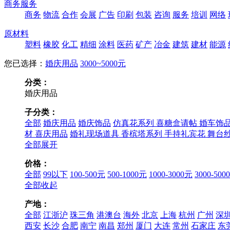
商务服务
商务
物流
合作
会展
广告
印刷
包装
咨询
服务
培训
网络
原材料
塑料
橡胶
化工
精细
涂料
医药
矿产
冶金
建筑
建材
能源
您已选择：
婚庆用品
3000~5000元
分类：
婚庆用品
子分类：
全部
婚庆用品
婚庆饰品
仿真花系列
喜糖盒请帖
婚车饰
材
喜庆用品
婚礼现场道具
香槟塔系列
手持礼宾花
舞台
全部展开
价格：
全部
99以下
100-500元
500-1000元
1000-3000元
3000-500
全部收起
产地：
全部
江浙沪
珠三角
港澳台
海外
北京
上海
杭州
广州
深
西安
长沙
合肥
南宁
南昌
郑州
厦门
大连
常州
石家庄
东