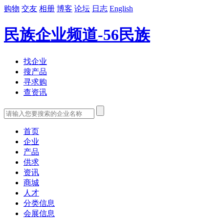
购物
交友
相册
博客
论坛
日志
English
民族企业频道-56民族
找企业
搜产品
寻求购
查资讯
首页
企业
产品
供求
资讯
商城
人才
分类信息
会展信息