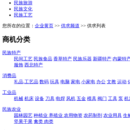
民族旅游
民族文化
民族工艺
您所在的位置：
企业黄页
>>
供求频道
>> 供求列表
商机分类
民族特产
民间工艺
民族食品
香草特产
民族乐器
新疆特产
内蒙特
服饰
西北特产
消费品
礼品,工艺品
数码
玩具
电脑
家电
小家电
办公
文教
运动
工业品
机械
机床
设备
刀具
电焊
风机
五金
模具
阀门
工具
泵
机
民族农业
园林园艺
种植业
养殖业
农用物资
农药制剂
农业用具
生
坚果干果
禽类
肉类