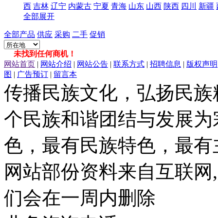
西
吉林
辽宁
内蒙古
宁夏
青海
山东
山西
陕西
四川
新疆
全部展开
全部产品
供应
采购
二手
促销
未找到任何商机！
网站首页
|
网站介绍
|
网站公告
|
联系方式
|
招聘信息
|
版权声明
图
|
广告预订
|
留言本
传播民族文化，弘扬民族
个民族和谐团结与发展为
色，最有民族特色，最有
网站部份资料来自互联网,
们会在一周内删除