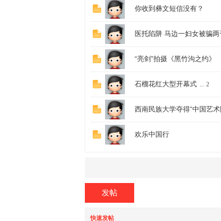
你收到彝文短信没有？
医托陷阱 马边一妇女被骗两
“亮剑”拍摄《黑竹沟之约》
族
石榴花红大型开幕式
...
2
西南民族大学夺得“中国艺术
欢乐中国行
论
发帖
快速发帖