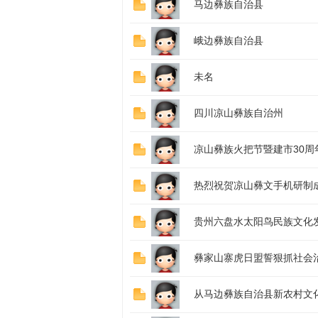
马边彝族自治县
峨边彝族自治县
未名
四川凉山彝族自治州
网-
凉山彝族火把节暨建市30
热烈祝贺凉山彝文手机研制
贵州六盘水太阳鸟民族文化
彝家山寨虎日盟誓狠抓社会
民
从马边彝族自治县新农村文