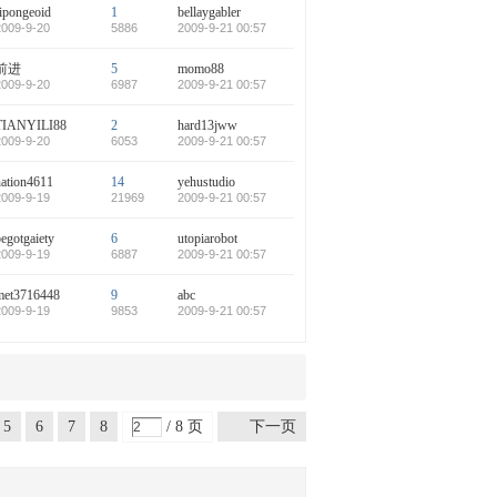
ripongeoid
1
bellaygabler
2009-9-20
5886
2009-9-21 00:57
前进
5
momo88
2009-9-20
6987
2009-9-21 00:57
TIANYILI88
2
hard13jww
2009-9-20
6053
2009-9-21 00:57
nation4611
14
yehustudio
2009-9-19
21969
2009-9-21 00:57
egotgaiety
6
utopiarobot
2009-9-19
6887
2009-9-21 00:57
met3716448
9
abc
2009-9-19
9853
2009-9-21 00:57
5
6
7
8
/ 8 页
下一页