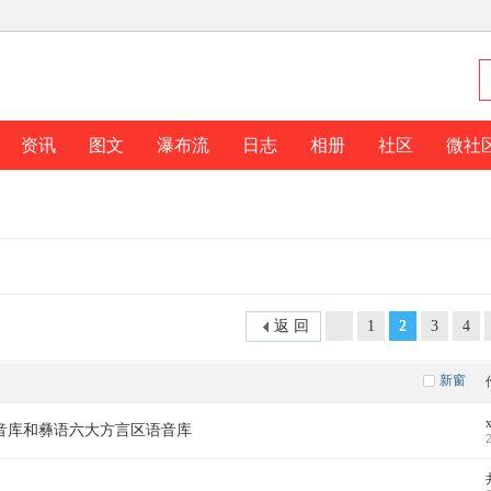
资讯
图文
瀑布流
日志
相册
社区
微社
返 回
1
2
3
4
新窗
音库和彝语六大方言区语音库