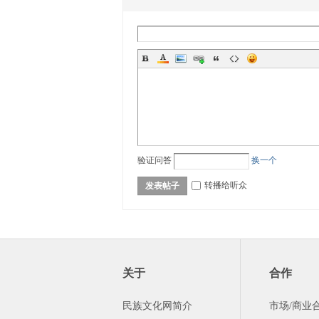
坛-
验证问答
换一个
转播给听众
发表帖子
56
关于
合作
民族文化网简介
市场/商业