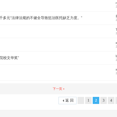
千多元“法律法规的不健全导致惩治医托缺乏力度。”
b
院校文华奖”
下一页 »
返 回
1
2
3
4