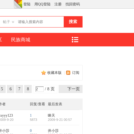
登陆
用QQ登陆
注册
找回密码
搜索
帖子
区
民族商城
收藏本版
|
订阅
5
6
7
8
/ 8 页
下一页
作者
回复/查看
最后发表
xxyyy123
1
嗥天
2009-9-20
5873
2009-9-21 00:57
井小莎
0
井小莎