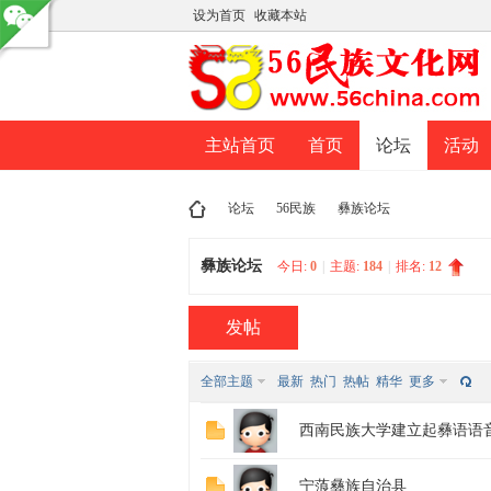
设为首页
收藏本站
主站首页
首页
论坛
活动
论坛
56民族
彝族论坛
彝族论坛
今日:
0
|
主题:
184
|
排名:
12
民
»
›
›
发帖
全部主题
最新
热门
热帖
精华
更多
西南民族大学建立起彝语语
宁蒗彝族自治县