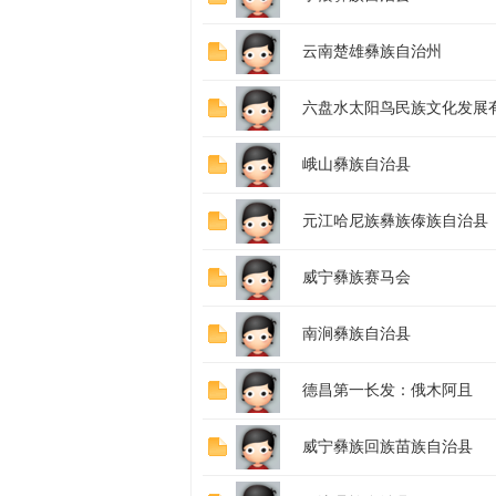
族
云南楚雄彝族自治州
六盘水太阳鸟民族文化发展
峨山彝族自治县
元江哈尼族彝族傣族自治县
文
威宁彝族赛马会
南涧彝族自治县
德昌第一长发：俄木阿且
威宁彝族回族苗族自治县
化