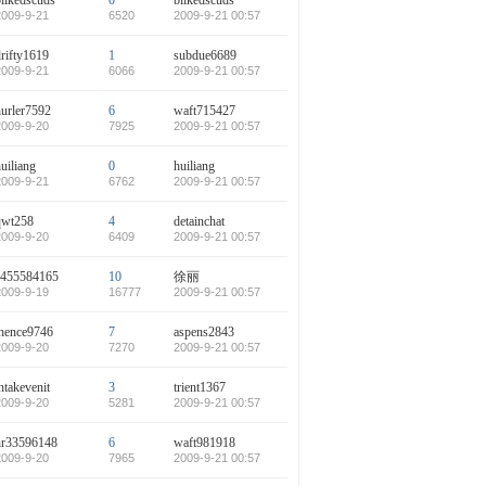
bilkedscuds
0
bilkedscuds
2009-9-21
6520
2009-9-21 00:57
rifty1619
1
subdue6689
2009-9-21
6066
2009-9-21 00:57
hurler7592
6
waft715427
2009-9-20
7925
2009-9-21 00:57
uiliang
0
huiliang
2009-9-21
6762
2009-9-21 00:57
qwt258
4
detainchat
2009-9-20
6409
2009-9-21 00:57
a455584165
10
徐丽
2009-9-19
16777
2009-9-21 00:57
thence9746
7
aspens2843
2009-9-20
7270
2009-9-21 00:57
ntakevenit
3
trient1367
2009-9-20
5281
2009-9-21 00:57
hr33596148
6
waft981918
2009-9-20
7965
2009-9-21 00:57