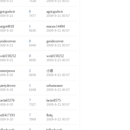
2009-9-21
7538
2009-9-21 00:57
agricgodwit
0
agricgodwit
2009-9-21
7477
2009-9-21 00:57
parget4818
1
macaw14494
2009-9-20
5635
2009-9-21 00:57
geodecorvee
0
geodecorvee
2009-9-21
6440
2009-9-21 00:57
wold159252
0
wold159252
2009-9-21
6935
2009-9-21 00:57
limnerpesos
2
小蔡
2009-9-20
6836
2009-9-21 00:57
aietydevest
1
sebumranee
2009-9-20
6168
2009-9-21 00:57
kavla65576
7
lacier8575
2009-9-20
7327
2009-9-21 00:57
duff417193
7
lbdq
2009-9-20
7869
2009-9-21 00:57