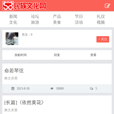
新闻
论坛
产品
节日
礼仪
文化
旅游
美食
活动
视频
关注：
0
+ 关注
发帖时间
回复
查看
命若琴弦
舞文弄墨
2013-8-30
18989
5
[长篇]《依然黄花》
舞文弄墨