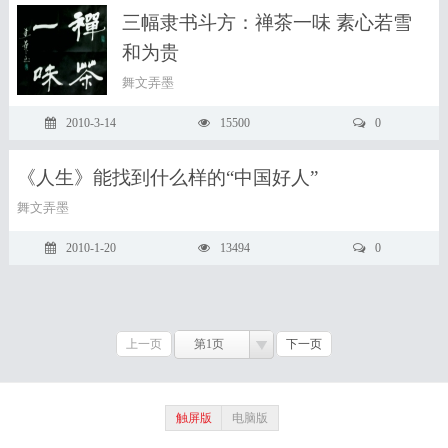
三幅隶书斗方：禅茶一味 素心若雪
和为贵
舞文弄墨
2010-3-14
15500
0
《人生》能找到什么样的“中国好人”
舞文弄墨
2010-1-20
13494
0
上一页
第1页
下一页
触屏版
电脑版