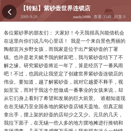
【转贴】紫砂壶世界连锁店
2009-9-20
查看:3548
回复:0
mardy24986
01:53:53
各位紫砂界的朋友们： 大家好！今天我很高兴能借机会
在这里向你们说几句心里话！ 我是一个来自景色秀丽的
陶都宜兴乡野女孩，而我家是位于出产紫砂壶的丁署
镇。也许是老天赋予我的财富吧，我与紫砂壶结下了不
解之缘。研究紫砂壶将近一年了，算是经历了一番风雨
吧！不过，也因此让我坚定了创建世界紫砂壶连锁店的
伟业。要知道，越了解紫砂壶，就对它越爱不释手，视
如至宝，而对于我这个想做成一番事业的女孩来说，却
从它们身上看到了希望和发展的巨大前景。 谁都知道现
在在无锡乃至全国各地的紫砂壶店铺天盖地。但真正能
拿出手，摆上架的好壶的店却少之又少。元旦的几天，
我拉下面子，在无锡一些人多的地方摆地摊进行推销和