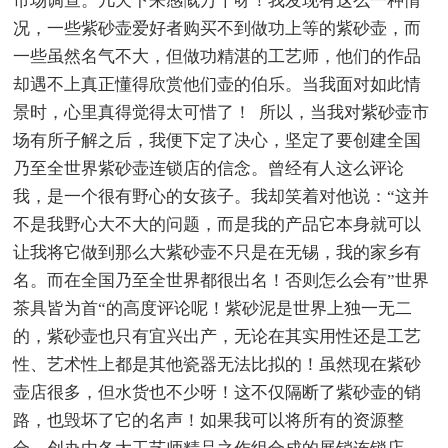
市场调查。几天下来感慨万千呀！我发现有这么一种情
况，一些紫砂壶爱好者购买不到做功上等的紫砂壶，而
一些虽然名气不大，但做功精湛的工艺师，他们的作品
却遇不上真正懂得欣赏他们壶的伯乐。当我面对如此情
景时，心里真得觉得太可惜了！ 所以，当我对紫砂壶市
场有所子解之后，我便下定了决心，坚定了要创建全国
乃至全世界紫砂壶连锁店的信念。曾经有人这么评论
我，是一个很有野心的女孩子。我却笑着对他说：“这并
不是我野心大不大的问题，而是我的产品它本身就可以
让我将它做到那么大紫砂壶不只是在无锡，我的家乡有
名。而在全国乃至全世界都很出名！否则怎么会有”世界
茶具皆为首“的高度评论呢！紫砂泥是世界上独一无二
的，紫砂壶也只有宜兴出产，无论在其实用性还是工艺
性、艺术性上都是其他瓷器无法比拟的！虽然现在紫砂
壶店很多，但水货也不少呀！这不仅隔断了紫砂壶的销
路，也毁坏了它的名声！如果我可以将所有的资源整