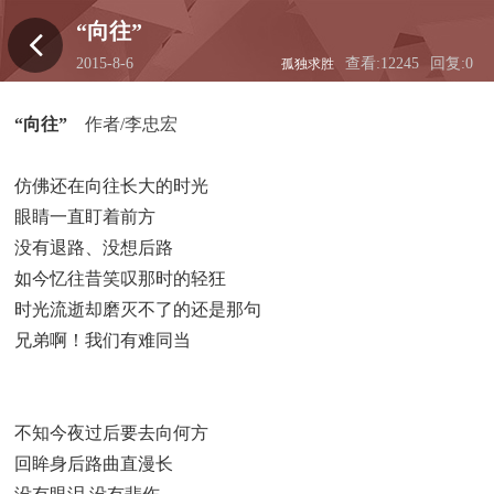
“向往”
2015-8-6
查看:12245
回复:0
孤独求胜
23:15:41
“向往”
作者/李忠宏
仿佛还在向往长大的时光
眼睛一直盯着前方
没有退路、没想后路
如今忆往昔笑叹那时的轻狂
时光流逝却磨灭不了的还是那句
兄弟啊！我们有难同当
不知今夜过后要去向何方
回眸身后路曲直漫长