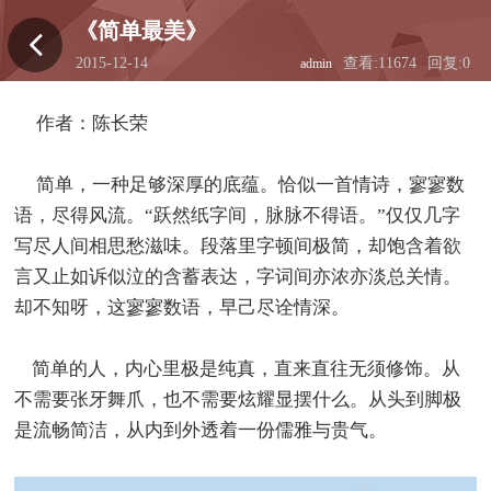
《简单最美》
2015-12-14
查看:11674
回复:0
admin
00:09:16
作者：陈长荣
简单，一种足够深厚的底蕴。恰似一首情诗，寥寥数
语，尽得风流。“跃然纸字间，脉脉不得语。”仅仅几字
写尽人间相思愁滋味。段落里字顿间极简，却饱含着欲
言又止如诉似泣的含蓄表达，字词间亦浓亦淡总关情。
却不知呀，这寥寥数语，早己尽诠情深。
简单的人，内心里极是纯真，直来直往无须修饰。从
不需要张牙舞爪，也不需要炫耀显摆什么。从头到脚极
是流畅简洁，从内到外透着一份儒雅与贵气。