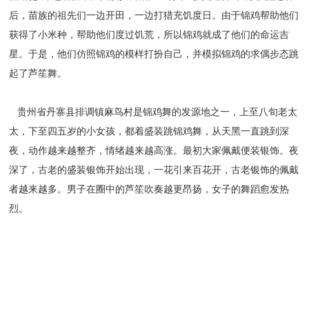
后，苗族的祖先们一边开田，一边打猎充饥度日。由于锦鸡帮助他们
获得了小米种，帮助他们度过饥荒，所以锦鸡就成了他们的命运吉
星。于是，他们仿照锦鸡的模样打扮自己，并模拟锦鸡的求偶步态跳
起了芦笙舞。
贵州省丹寨县排调镇麻鸟村是锦鸡舞的发源地之一，上至八旬老太
太，下至四五岁的小女孩，都着盛装跳锦鸡舞，从天黑一直跳到深
夜，动作越来越整齐，情绪越来越高涨。最初大家佩戴便装银饰。夜
深了，古老的盛装银饰开始出现，一花引来百花开，古老银饰的佩戴
者越来越多。男子在圈中的芦笙吹奏越更昂扬，女子的舞蹈愈发热
烈。