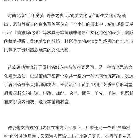
时尚北京“千年窝妥 丹寨之夜”非物质文化遗产原生文化专场演
出，来自丹寨县的百名苗族演员在一个小时的演出中，给到场嘉宾展
示了《苗族锦鸡舞》等极具丹寨苗族非遗原生文化特色的表演，震憾
的舞美视听，美轮美奂的服饰、精彩优美的表演给到场观赏的北京市
民带来了贵州苗族绝美的文化大餐。
苗族锦鸡舞流行于贵州省黔东南苗族村寨民间，是一种古老民族文
化娱乐活动。也是苗族芦笙舞中别具一格的一种民间传统舞蹈，发源
于贵州省丹寨县排调镇境内，主要流传于苗族"嘎闹"支系中穿麻鸟型
超短裙服饰的排调、也改、加配、党早、麻鸟、羊先、羊告、也都和
雅灰乡境内雅灰、送陇等苗族村寨。
传说这支苗族的祖先住在东方大平原上，后来迁到一个叫“展坳对
社”的沙滩边居住，又因洪灾而沿江上行来到丹寨县。在丹寨县定居