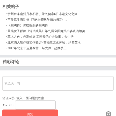
相关帖子
•
贵州黔东南州丹寨石桥、肇兴侗寨6日非遗文化之旅
•
苗族原生态动律--阿略老师教学苗族舞蹈中..
•
《锦鸡舞》传统改编的锦鸡舞
•
苗族女子群舞《锦鸡炫美》第九届全国舞蹈比赛表演银奖
•
草木之色，丹寨蜡染 工匠般的心去做事，去生活
•
北京绢人制作技艺体验游>非物质文化体验，绢塑艺术
•
2017年北京非遗夏令营：与大师一起做手工
精彩评论
验证问答:
输入下面问题的答案
35 - 3 = ?