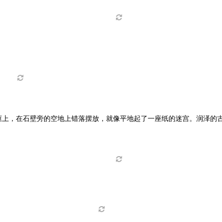
框上，在石壁旁的空地上错落摆放，就像平地起了一座纸的迷宫。润泽的