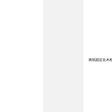
坛-
将纸固定在木
56