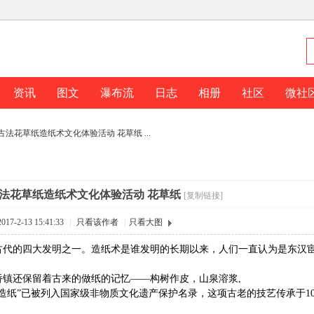
资讯
图文
瀑布流
日志
相册
社区
微社
 古法花草纸造纸术文化体验活动 花草纸 ...
 古法花草纸造纸术文化体验活动 花草纸
[复制链接]
7-2-13 15:41:33
|
只看该作者
|
只看大图
古代的四大发明之一。造纸术是谁发明的长期以来，人们一直认为是东汉
桥镇还保留着古来的做纸的记忆——构树作皮，山泉溶浆,
造纸”已被列入国家级非物质文化遗产保护名录，这项古老的技艺传承于1