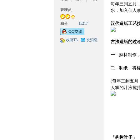
每年三到五月
族
管理员
水，加入仙人
积分
15217
汉代造纸工艺
收听TA
发消息
古法造纸的过
一 · 麻料
二 · 制纸，
文
(每年三到五
人掌的汁液搅
化
「构树叶子」