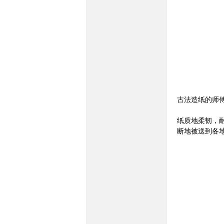
民
古法造纸的师
族
纸质地柔韧，
断地被送到各
论