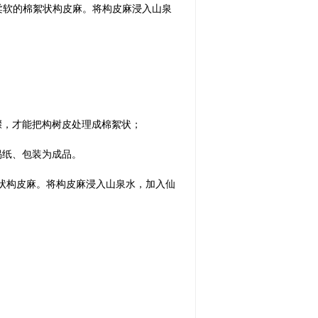
柔软的棉絮状构皮麻。将构皮麻浸入山泉
骤，才能把构树皮处理成棉絮状；
揭纸、包装为成品。
状构皮麻。将构皮麻浸入山泉水，加入仙