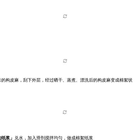
来的构皮麻，刮下外层，经过晒干、蒸煮、漂洗后的构皮麻变成棉絮状
」
的纸浆」
兑水，加入滑剂搅拌均匀，做成棉絮纸浆