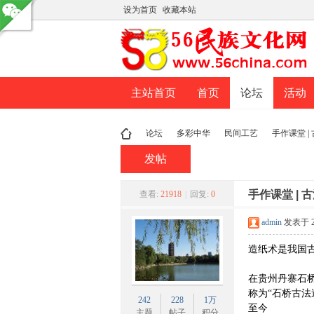
设为首页
收藏本站
主站首页
首页
论坛
活动
论坛
多彩中华
民间工艺
手作课堂 |
发帖
民
»
›
›
手作课堂 |
›
查看:
21918
|
回复:
0
admin
发表于 201
造纸术是我国
在贵州丹寨石
称为“石桥古法
242
228
1万
至今
主题
帖子
积分