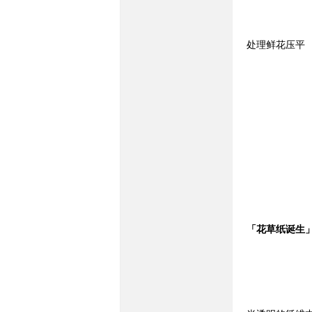
处理鲜花压平
族
「花草纸诞生
社