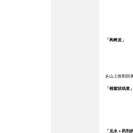
「构树皮」
网-
从山上收割回
「棉絮状纸浆
民
「兑水＋药剂