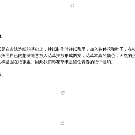
骤
:
纸是在古法造纸的基础上，抄纸制作时往纸浆里，加入各种花和叶子，在
纸按照自已的想法随意放入花草摆放形成图案，花草本真的颜色，天然的
这样凝固在纸张里。因此我们称花草纸是留住青春的纸中琥珀。
草」