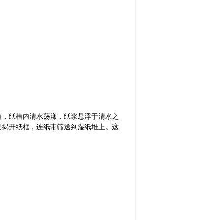
槽，纸槽内清水荡漾，纸浆悬浮于清水之
已揭开纸框，连纸带筛送到湿纸堆上。这