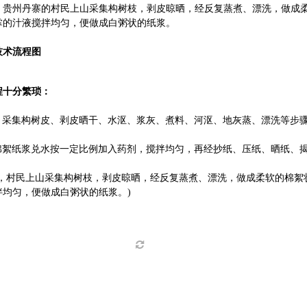
，贵州丹寨的村民上山采集构树枝，剥皮晾晒，经反复蒸煮、漂洗，做成
掌的汁液搅拌均匀，便做成白粥状的纸浆。
技术流程图
程十分繁琐：
制作，采集构树皮、剥皮晒干、水沤、浆灰、煮料、河沤、地灰蒸、漂洗等步
将棉絮纸浆兑水按一定比例加入药剂，搅拌均匀，再经抄纸、压纸、晒纸、
月，村民上山采集构树枝，剥皮晾晒，经反复蒸煮、漂洗，做成柔软的棉絮
拌均匀，便做成白粥状的纸浆。)