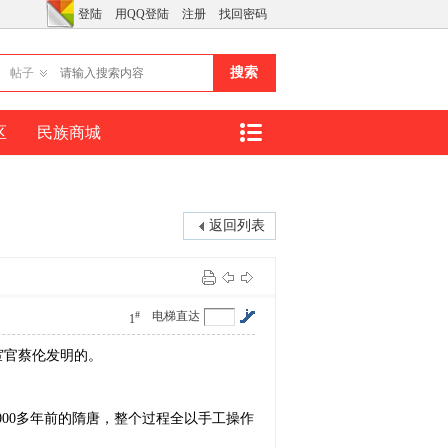
登陆
用QQ登陆
注册
找回密码
搜索
帖子
区
民族商城
返回列表
#
电梯直达
1
宦官蔡伦发明的。
000多年前的隋唐，整个过程全以手工操作