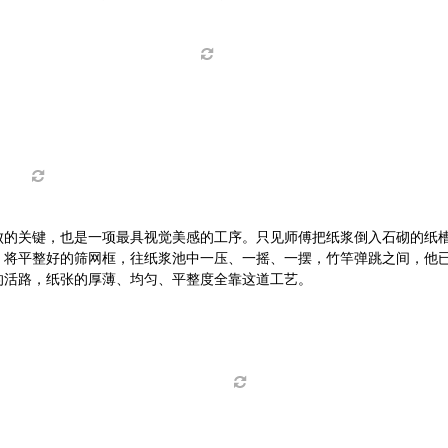
败的关键，也是一项最具视觉美感的工序。只见师傅把纸浆倒入石砌的纸
。将平整好的筛网框，往纸浆池中一压、一摇、一摆，竹竿弹跳之间，他
的活路，纸张的厚薄、均匀、平整度全靠这道工艺。