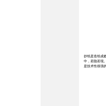
族
抄纸是造纸成
中，若隐若现
是技术性很强
论