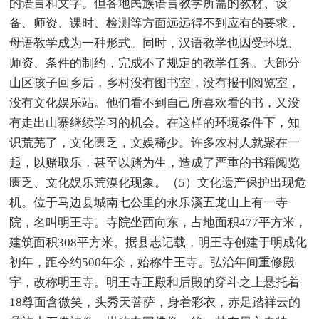
的语言和文字。但各地民族语言教学所需的教材、设
备、师资、课时、检测等方面远远得不到应有的要求，
母语教学成为一种形式。同时，汉语教学也因受环境、
师资、条件的制约，完成不了规定的教学任务。大部分
山区孩子回乡后，乡村没有图书室，没有报刊阅览室，
没有文化娱乐站。他们看不到自己所喜欢看的书，又没
有走出山寨继续学习的机会。在这样的环境条件下，知
识荒芜了，文化匮乏，文娱稀少。许多农村人就聚在一
起，以赌取乐，甚至以赌为生，造成了严重的书籍阅览
匮乏、文化娱乐荒漠化现象。（5）文化遗产保护出现危
机。位于马边县城南七公里的永乐溪五龙山上有一寺
院，名叫明王寺。寺院坐西向东，占地面积477平方米，
建筑面积308平方米。据县志记载，明王寺创建于明成化
初年，距今约500年余，始称牛王寺。弘治年间重修殿
宇，改称明王寺。明王寺正殿和后殿的穿斗之上悬托着
18尊面含微笑，头秀天菩萨，身着彩衣，赤足踏祥云的