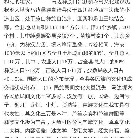
和党的建设。 马边彝族自治县新农村文化建设现
状令人堪忧马边彝族自治县位于四川盆地西南边缘的小
凉山区，处于凉山彝族自治州、宜宾和乐山三地结合
部。全县地域面积2383·38平方公里，辖20个乡镇，203
个村，其中纯彝族聚居乡镇7个，苗族村寨1个，其余乡
（镇）为彝汉杂居。境内峰峦重叠，岭谷相间，海拔
1000米以上的山区占全县土地总面积的88%。全县总人
口18万，其中，农业人口16万，占全县总人口的89%。
彝族人口7·18万，苗族人口0·11万，少数民族人口占
40．5%。围绕人口的分布状况，全县各民族的文化也成
交错状态分布。（1）民族民间文化大量流失。马边境内
各民族民间文化丰富多彩，汉族有山歌、民谣、边河号
子、狮灯、龙灯、牛灯、唢呐等。苗族文化在我市具有
代表性，其文化主要是木叶、芦笙吹奏和芦笙舞蹈等。
彝族文化极为丰富，大致可以分为毕摩文化、卓卓文化
二大类。内容涵盖口述文学、说唱文学、经文典藉、祭