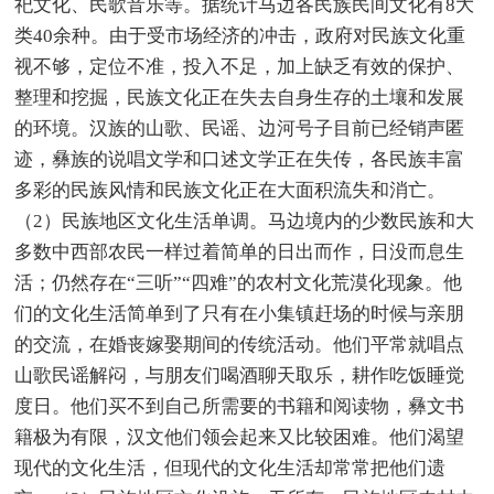
祀文化、民歌音乐等。据统计马边各民族民间文化有8大
类40余种。由于受市场经济的冲击，政府对民族文化重
视不够，定位不准，投入不足，加上缺乏有效的保护、
整理和挖掘，民族文化正在失去自身生存的土壤和发展
的环境。汉族的山歌、民谣、边河号子目前已经销声匿
迹，彝族的说唱文学和口述文学正在失传，各民族丰富
多彩的民族风情和民族文化正在大面积流失和消亡。
（2）民族地区文化生活单调。马边境内的少数民族和大
多数中西部农民一样过着简单的日出而作，日没而息生
活；仍然存在“三听”“四难”的农村文化荒漠化现象。他
们的文化生活简单到了只有在小集镇赶场的时候与亲朋
的交流，在婚丧嫁娶期间的传统活动。他们平常就唱点
山歌民谣解闷，与朋友们喝酒聊天取乐，耕作吃饭睡觉
度日。他们买不到自己所需要的书籍和阅读物，彝文书
籍极为有限，汉文他们领会起来又比较困难。他们渴望
现代的文化生活，但现代的文化生活却常常把他们遗