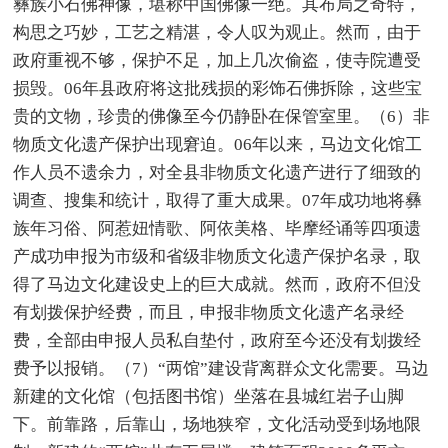
彝族小石佛神像，堪称中国佛像一绝。其布局之奇特，
构思之巧妙，工艺之精湛，令人叹为观止。然而，由于
政府重视不够，保护不足，加上几次偷盗，使寺院遭受
损毁。06年县政府将这批残损的彩饰石佛拆除，这些宝
贵的文物，珍贵的佛像至今仍静卧在保管室里。（6）非
物质文化遗产保护出现窘迫。06年以来，马边文化馆工
作人员不遗余力，对全县非物质文化遗产进行了细致的
调查、搜集和统计，取得了重大成果。07年成功地将彝
族年习俗、阿惹妞情歌、阿依美格、毕摩经诵等四项遗
产成功申报为市级和省级非物质文化遗产保护名录，取
得了马边文化建设史上的巨大成就。然而，政府不但没
有划拨保护经费，而且，申报非物质文化遗产名录经
费，全部由申报人员私自垫付，政府至今还没有划拨经
费予以报销。（7）“两馆”建设背离群众文化需要。马边
新建的文化馆（包括图书馆）坐落在县城红岩子山脚
下。前靠路，后靠山，场地狭窄，文化活动受到场地限