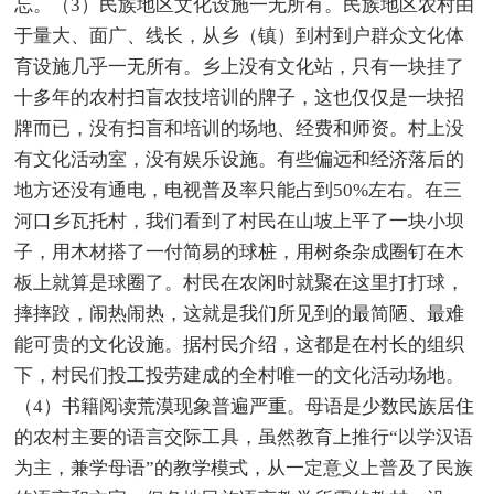
忘。（3）民族地区文化设施一无所有。民族地区农村由
于量大、面广、线长，从乡（镇）到村到户群众文化体
育设施几乎一无所有。乡上没有文化站，只有一块挂了
十多年的农村扫盲农技培训的牌子，这也仅仅是一块招
牌而已，没有扫盲和培训的场地、经费和师资。村上没
有文化活动室，没有娱乐设施。有些偏远和经济落后的
地方还没有通电，电视普及率只能占到50%左右。在三
河口乡瓦托村，我们看到了村民在山坡上平了一块小坝
子，用木材搭了一付简易的球桩，用树条杂成圈钉在木
板上就算是球圈了。村民在农闲时就聚在这里打打球，
摔摔跤，闹热闹热，这就是我们所见到的最简陋、最难
能可贵的文化设施。据村民介绍，这都是在村长的组织
下，村民们投工投劳建成的全村唯一的文化活动场地。
（4）书籍阅读荒漠现象普遍严重。母语是少数民族居住
的农村主要的语言交际工具，虽然教育上推行“以学汉语
为主，兼学母语”的教学模式，从一定意义上普及了民族