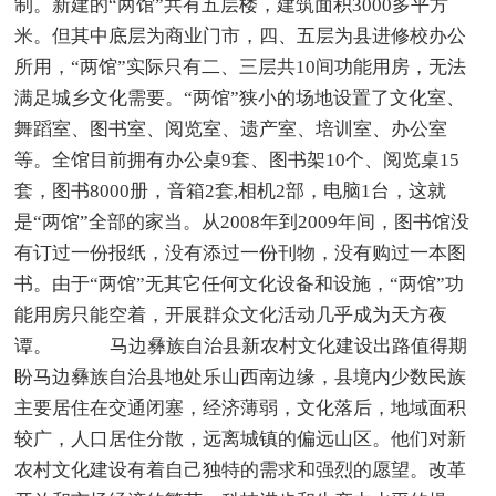
制。新建的“两馆”共有五层楼，建筑面积3000多平方
米。但其中底层为商业门市，四、五层为县进修校办公
所用，“两馆”实际只有二、三层共10间功能用房，无法
满足城乡文化需要。“两馆”狭小的场地设置了文化室、
舞蹈室、图书室、阅览室、遗产室、培训室、办公室
等。全馆目前拥有办公桌9套、图书架10个、阅览桌15
套，图书8000册，音箱2套,相机2部，电脑1台，这就
是“两馆”全部的家当。从2008年到2009年间，图书馆没
有订过一份报纸，没有添过一份刊物，没有购过一本图
书。由于“两馆”无其它任何文化设备和设施，“两馆”功
能用房只能空着，开展群众文化活动几乎成为天方夜
谭。 马边彝族自治县新农村文化建设出路值得期
盼马边彝族自治县地处乐山西南边缘，县境内少数民族
主要居住在交通闭塞，经济薄弱，文化落后，地域面积
较广，人口居住分散，远离城镇的偏远山区。他们对新
农村文化建设有着自己独特的需求和强烈的愿望。改革