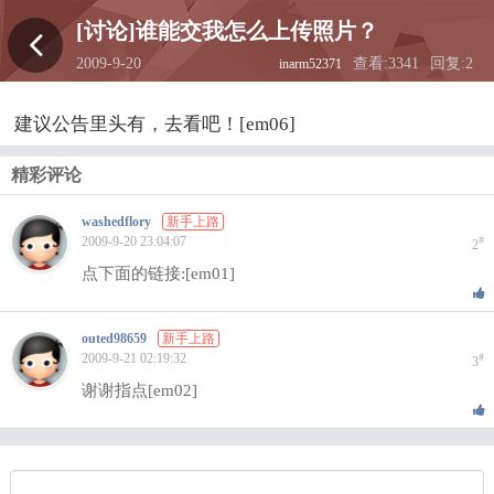
[讨论]谁能交我怎么上传照片？
2009-9-20
查看:3341
回复:2
inarm52371
19:48:42
建议公告里头有，去看吧！[em06]
精彩评论
washedflory
新手上路
2009-9-20 23:04:07
#
2
点下面的链接:[em01]
outed98659
新手上路
2009-9-21 02:19:32
#
3
谢谢指点[em02]