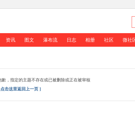
资讯
图文
瀑布流
日志
相册
社区
微社
抱歉，指定的主题不存在或已被删除或正在被审核
[ 点击这里返回上一页 ]