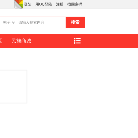
登陆
用QQ登陆
注册
找回密码
搜索
帖子
区
民族商城