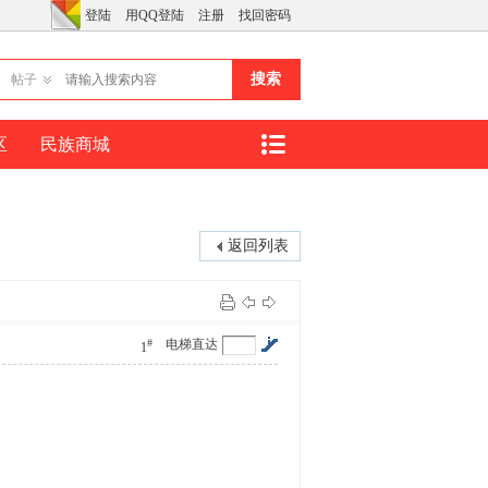
登陆
用QQ登陆
注册
找回密码
搜索
帖子
区
民族商城
返回列表
#
电梯直达
1