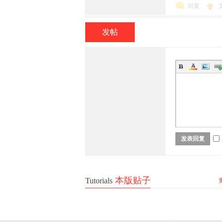
回复
发帖
族
发表回复
论
本版贴子
Tutorials