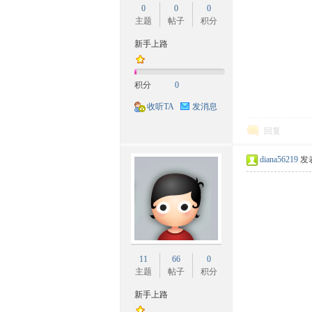
0
0
0
族
主题
帖子
积分
新手上路
积分
0
收听TA
发消息
回复
文
diana56219
发表
11
66
0
主题
帖子
积分
新手上路
化