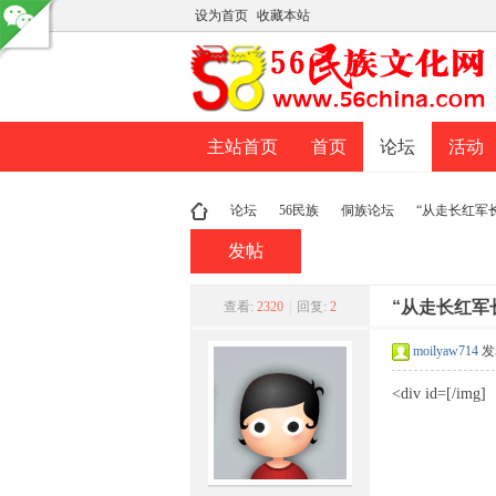
设为首页
收藏本站
主站首页
首页
论坛
活动
论坛
56民族
侗族论坛
“从走长红军
发帖
民
»
›
›
“从走长红军
›
查看:
2320
|
回复:
2
moilyaw714
发表
<div id=[/img]