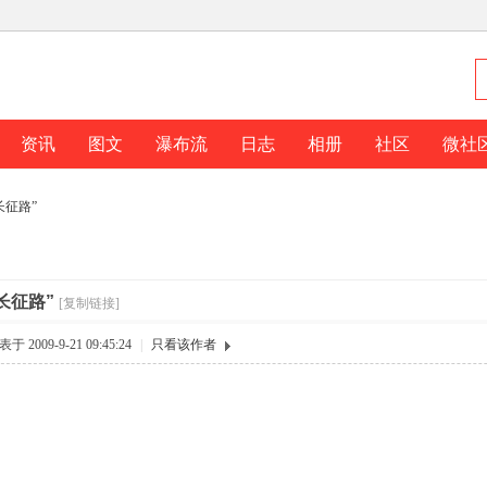
资讯
图文
瀑布流
日志
相册
社区
微社
长征路”
长征路”
[复制链接]
于 2009-9-21 09:45:24
|
只看该作者