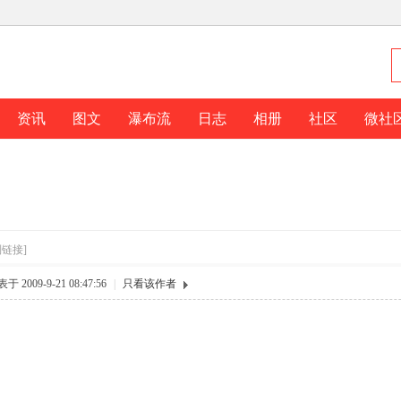
资讯
图文
瀑布流
日志
相册
社区
微社
制链接]
于 2009-9-21 08:47:56
|
只看该作者