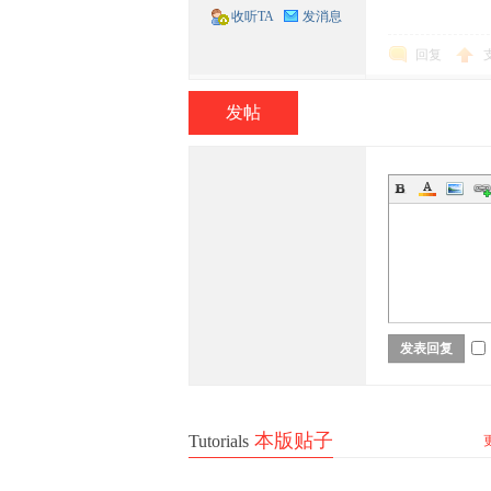
收听TA
发消息
回复
坛-
发帖
56
发表回复
本版贴子
Tutorials