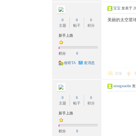
宝宝
发表于 200
美丽的太空星球~
0
0
0
主题
帖子
积分
新手上路
族
积分
0
收听TA
发消息
回复
xiongxiaolin
发表
0
0
0
论
主题
帖子
积分
新手上路
积分
0