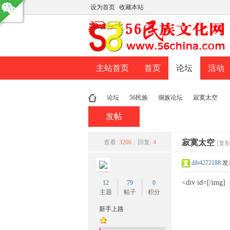
设为首页
收藏本站
主站首页
首页
论坛
活动
论坛
56民族
侗族论坛
寂寞太空
发帖
民
»
›
›
寂寞太空
›
查看:
3266
|
回复:
4
[复
dib4272188
发表
<div id=[/img]
12
79
0
主题
帖子
积分
新手上路