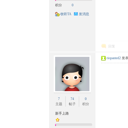
积分
0
族
收听TA
发消息
回复
riopanted2
发表于
文
7
74
0
主题
帖子
积分
新手上路
化