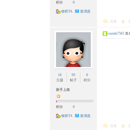
积分
0
收听TA
发消息
回复
suzuki7565
发表
网-
16
93
0
主题
帖子
积分
新手上路
积分
0
民
收听TA
发消息
回复