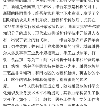
提和鄯善的甜瓜，伊犁的苹果，还有沙枣等都是地方名
产。新疆是全国重点产棉区，维吾尔族是种棉的能手。
新疆的降雨量小，维吾尔族利用地下水资源，发明了全
国独有的坎儿井水利系统。新疆和平解放后，尤其在
1978年国家实行改革开放政策以后，随着大批维吾尔族
知识分子的成长，现代农业机械和科学技术开始进入农
村，出现了农业的新飞跃。 维吾尔族农户多养羊食
肉，饲牛饮奶，并有以干鲜水果佐食的习惯。城镇维吾
尔人多从事手工业及小规模商业。手工业以制革、打
铁、食品加工等为主；商业以出售干鲜水果和经营烤羊
肉、烤馕、烤包子等民族特色餐饮业为主。维吾尔族的
工艺品非常精巧，和田地区的地毯和丝绸、英吉沙的小
刀、喀什的绣花小帽和铜器等，都有很高的知名
度。 中华人民共和国成立后，随着维吾尔族科学文
化知识及业务技术水平不断提高，其职业结构发生了很
大变化，如今，干部、教师、医务工作者、文艺工作者