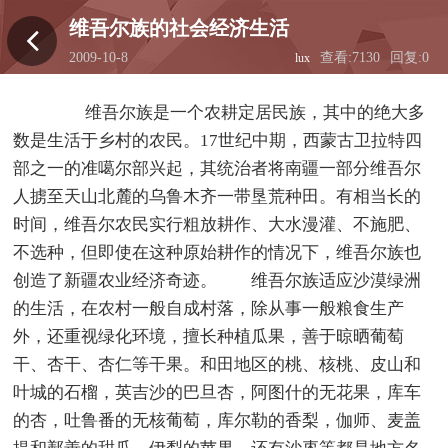
维吾尔族的社会经济生活
2009-10-8
查看:7130
回复:0
lux
12:42:26
维吾尔族是一个农耕定居民族，其中的绝大多
数是生活于乡村的农民。17世纪中期，西蒙古卫拉特四
部之一的准噶尔部兴起，其统治者将南疆一部分维吾尔
人掳至天山北麓的乌鲁木齐一带垦荒种田。有相当长的
时间，维吾尔农民实行粗放耕作、大水漫灌、不施肥、
不选种，但即使在这种原始耕作的情况下，维吾尔族也
创造了新疆农业经济奇迹。 维吾尔族适应沙漠绿洲
的生活，在农村一般自成村落，除从事一般粮食生产
外，还重视绿化环境，擅长种植瓜果，善于晾晒葡萄
干、杏干、杏仁等干果。和田地区的桃、核桃、皮山和
叶城的石榴，英吉沙的巴旦杏，阿图什的无花果，库车
的杏，吐鲁番的无核葡萄，库尔勒的香梨，伽师、麦盖