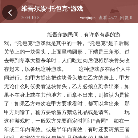
维吾尔族“托包克”游戏
2009-10-8
查看:4577
回复:0
yuanjinjun
12:43:20
维吾尔族民间，有许多有趣的游
戏。“托包克”游戏就是其中的一种。“托包克”是羊后腿
关节上的一块骨头，上面呈椭圆形，下端是三角形。过
去每到冬季大量杀羊时，人们吃过肉后便将那块骨头收
存起来，以备玩这种游戏。 这种游戏多在两个人中
间进行。如甲方提出把这块骨头放在乙方的身上，甲方
无论什么时候要看这块骨头，乙方必须立刻拿出来，如
果不在身上或在其他地方，而拿不出来，则被认为是输
了；如果乙方每次在甲方要求看时，都可以拿出来，那
甲方则输了。输方要给赢方赠送礼品或是请客。 玩
这种游戏时，一般双方先要商定时间订“合同”。如在一
年或二年内有效。或是半年内有效，有时还要请第三者