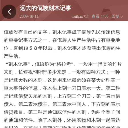
远去的佤族刻木记事
2009-10-11
查看:4485
回复:0
moilyaw714
18:35:33
佤族没有自己的文字，刻木记事成了佤族先民传递信息
的重要记事方式之一，在佤族人生产生活中占有重要地
位，直到19５８年以后，刻木记事才逐渐淡出佤族的生
产生活。
“刻木记事”，佤语称为“格拉考”。一般用一指宽的竹片
来刻，长短视“事情”多少来定，一般有四种方式：一种
是记载天数的木刻，这是用来记载必须在某天处理某一
重大事件的信息，在木头上刻一刀口表示一天。第二种
是记载借贷关系的木刻，上方刻三个刀口，第一表示借
债人、第二表示债主、第三表示中间人，下方刻的表示
借贷数目。第三种是通知或信件的木刻，为两个寨子间
的通知和信件。除了木刻外，还用实物和木刻一起表达