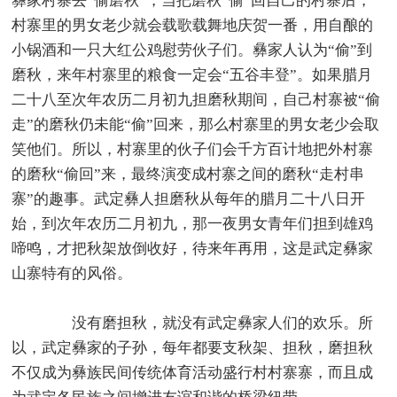
彝家村寨去“偷磨秋”，当把磨秋“偷”回自己的村寨后，
村寨里的男女老少就会载歌载舞地庆贺一番，用自酿的
小锅酒和一只大红公鸡慰劳伙子们。彝家人认为“偷”到
磨秋，来年村寨里的粮食一定会“五谷丰登”。如果腊月
二十八至次年农历二月初九担磨秋期间，自己村寨被“偷
走”的磨秋仍未能“偷”回来，那么村寨里的男女老少会取
笑他们。所以，村寨里的伙子们会千方百计地把外村寨
的磨秋“偷回”来，最终演变成村寨之间的磨秋“走村串
寨”的趣事。武定彝人担磨秋从每年的腊月二十八日开
始，到次年农历二月初九，那一夜男女青年们担到雄鸡
啼鸣，才把秋架放倒收好，待来年再用，这是武定彝家
山寨特有的风俗。
没有磨担秋，就没有武定彝家人们的欢乐。所
以，武定彝家的子孙，每年都要支秋架、担秋，磨担秋
不仅成为彝族民间传统体育活动盛行村村寨寨，而且成