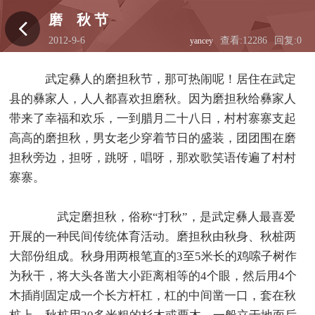
磨 秋 节
2012-9-6
查看:12286
回复:0
yancey
19:15:00
武定彝人的磨担秋节，那可热闹呢！居住在武定
县的彝家人，人人都喜欢担磨秋。因为磨担秋给彝家人
带来了幸福和欢乐，一到腊月二十八日，村村寨寨支起
高高的磨担秋，男女老少穿着节日的盛装，团团围在磨
担秋旁边，担呀，跳呀，唱呀，那欢歌笑语传遍了村村
寨寨。
武定磨担秋，俗称“打秋”，是武定彝人最喜爱
开展的一种民间传统体育活动。磨担秋由秋身、秋桩两
大部份组成。秋身用两根笔直的3至5米长的鸡嗦子树作
为秋干，将大头各凿大小距离相等的4个眼，然后用4个
木插削固定成一个长方杆杠，杠的中间凿一口，套在秋