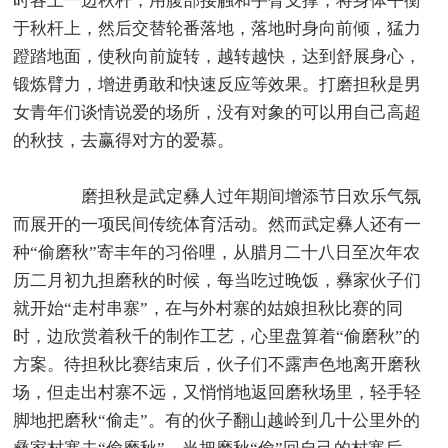
时各上一边秋杆，用腹部接触和手臂支撑，将身体平衡
于秋杆上，然后交替轮番落地，落地时身向前倾，猛力
蹬踏地面，使秋向前旋转，越转越快，达到舒展身心，
锻炼臂力，增进勇敢和快速反应等效果。打磨担秋是男
女青年们谈情说爱的场所，没有对象的可以用自己高超
的秋技，去赢得对方的爱慕。
磨担秋是武定彝人过年期间增添节日欢乐气氛
而展开的一项民间传统体育活动。然而武定彝人还有一
种“偷磨秋”寄丰年的习俗哩，从腊月二十八日至次年农
历二月初九担磨秋的时候，每当吃过晚饭，彝家伙子们
就开始“走村串寨”，在与外村寨的姑娘担秋比赛的同
时，边欣赏着秋千的制作工艺，心里盘算着“偷磨秋”的
方案。待担秋比赛结束后，伙子们不露声色地离开磨秋
场，但走出村寨不远，又悄悄地返回磨秋场里，轻手轻
脚地把磨秋“偷走”。有的伙子翻山越岭到几十公里外的