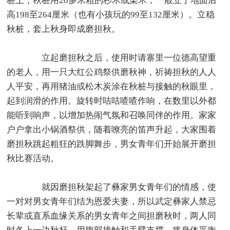
桩上，秋桩用20多米粗的杉木或栗木，一般立于地面后
高198至264厘米（也有小孩玩的99至132厘米）。立稳
秋桩，套上秋身即成磨担秋。
立起磨担秋之后，使用时请寨里一位德高望重
的老人，用一只大红公鸡祭供磨秋神，祈祷担秋的人人
人平安，再用猪油或松木炭涂在秋桩与接触的秋眼里，
起到润滑的作用。旋转时咭咭喳喳作响，在数里以外都
能听到响声，以增加热闹气氛和召唤同伴的作用。家家
户户拿出小锅酒祭供，随着嘹亮的笛声升起，大家围着
磨担秋跳起粗狂的跌脚舞步，男女青年们开始展开磨担
秋比赛活动。
就因磨担秋架起了彝家男女青年们的情感，使
一对对男女青年们结为恩爱夫妻，所以武定彝家人禁忌
长辈或直系血缘关系的男女青年之间担磨秋时，两人同