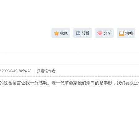
收藏
转播
分享
淘帖
009-9-19 20:24:28
|
只看该作者
留言让我十分感动。老一代革命家他们崇尚的是奉献，我们要