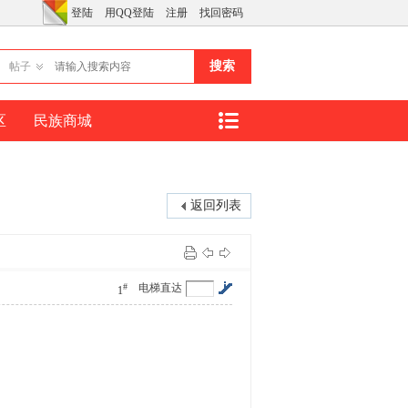
登陆
用QQ登陆
注册
找回密码
搜索
帖子
区
民族商城
返回列表
#
电梯直达
1