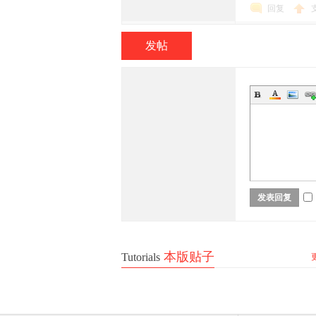
回复
发帖
族
发表回复
论
本版贴子
Tutorials