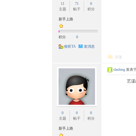
11
71
0
族
主题
帖子
积分
新手上路
积分
0
收听TA
发消息
回复
文
slashing
发表于 2
艺谋的这番
0
0
0
主题
帖子
积分
新手上路
化