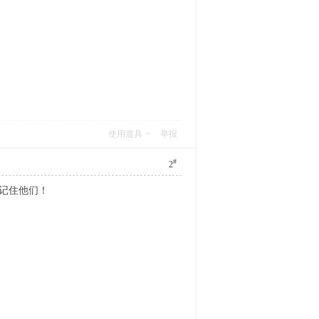
使用道具
举报
#
2
永远记住他们！