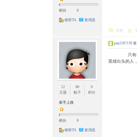
积分
0
收听TA
发消息
回复
pau2187139
发表
只有有责任的
网-
英雄出头的人
12
80
0
主题
帖子
积分
新手上路
民
积分
0
收听TA
发消息