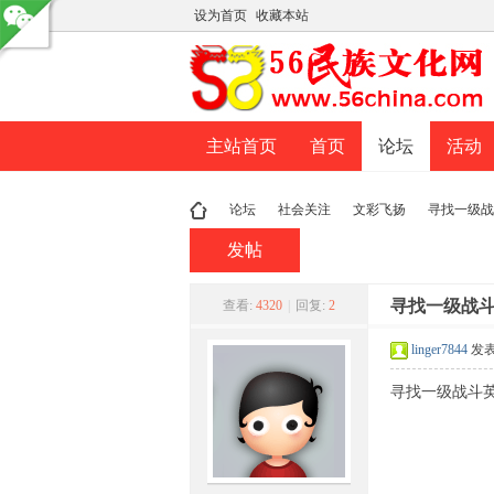
设为首页
收藏本站
主站首页
首页
论坛
活动
论坛
社会关注
文彩飞扬
寻找一级战
发帖
民
»
›
›
寻找一级战
›
查看:
4320
|
回复:
2
linger7844
发表于
寻找一级战斗