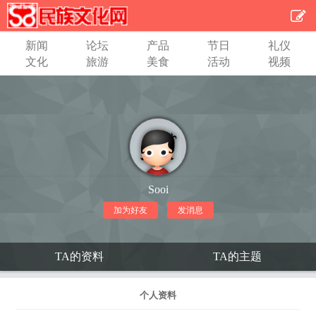
新闻
论坛
产品
节日
礼仪
文化
旅游
美食
活动
视频
Sooi
加为好友
发消息
TA的资料
TA的主题
个人资料