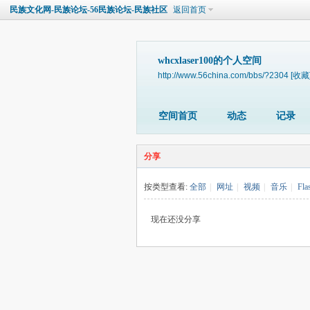
民族文化网-民族论坛-56民族论坛-民族社区
返回首页
whcxlaser100的个人空间
http://www.56china.com/bbs/?2304
[收藏
空间首页
动态
记录
分享
按类型查看:
全部
|
网址
|
视频
|
音乐
|
Fla
现在还没分享