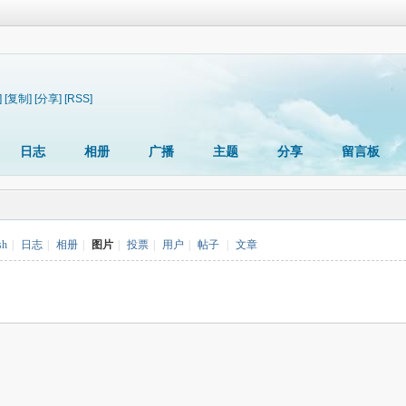
]
[复制]
[分享]
[RSS]
日志
相册
广播
主题
分享
留言板
sh
|
日志
|
相册
|
图片
|
投票
|
用户
|
帖子
|
文章