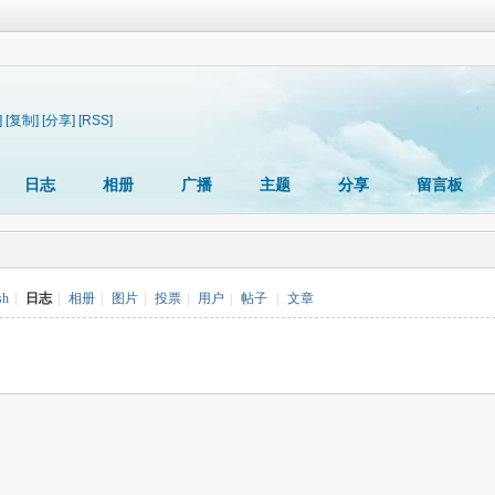
]
[复制]
[分享]
[RSS]
日志
相册
广播
主题
分享
留言板
sh
|
日志
|
相册
|
图片
|
投票
|
用户
|
帖子
|
文章