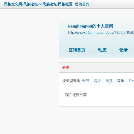
民族文化网-民族论坛-56民族论坛-民族社区
返回首页
kanghongwei的个人空间
http://www.56china.com/bbs/?2525
[收藏
空间首页
动态
记录
分享
按类型查看:
全部
|
网址
|
视频
|
音乐
|
Fla
现在还没分享