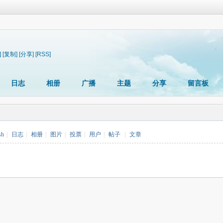
]
[复制]
[分享]
[RSS]
日志
相册
广播
主题
分享
留言板
sh
|
日志
|
相册
|
图片
|
投票
|
用户
|
帖子
|
文章