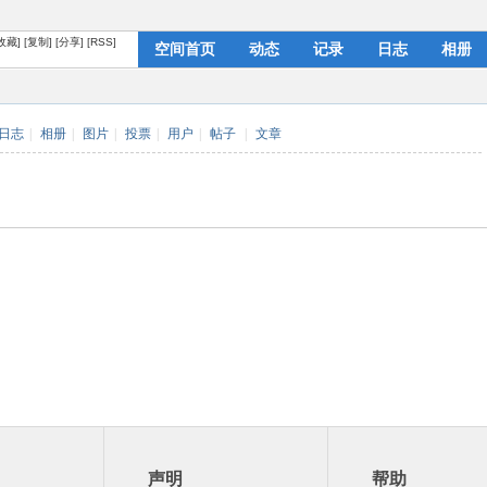
收藏]
[复制]
[分享]
[RSS]
空间首页
动态
记录
日志
相册
个人资料
日志
|
相册
|
图片
|
投票
|
用户
|
帖子
|
文章
声明
帮助