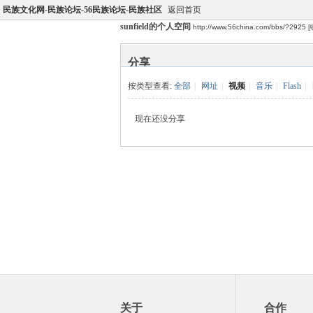
民族文化网-民族论坛-56民族论坛-民族社区
返回首页
sunfield的个人空间
http://www.56china.com/bbs/?2925
[
分享
按类型查看:
全部
|
网址
|
视频
|
音乐
|
Flash
|
现在还没分享
关于
合作