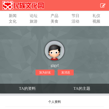
新闻
论坛
产品
节日
礼仪
文化
旅游
美食
活动
视频
glgyf
加为好友
发消息
TA的资料
TA的主题
个人资料