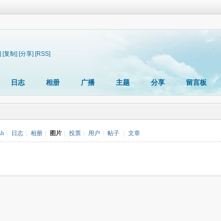
]
[复制]
[分享]
[RSS]
日志
相册
广播
主题
分享
留言板
sh
|
日志
|
相册
|
图片
|
投票
|
用户
|
帖子
|
文章