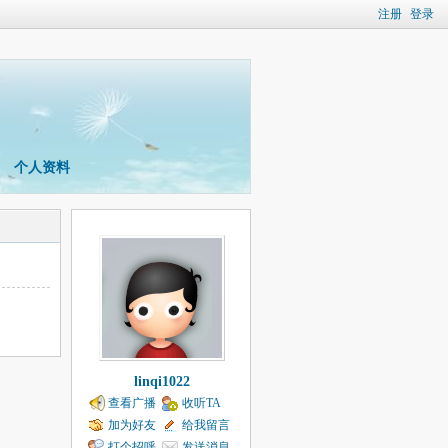
注册
登录
个人资料
linqi1022
查看广播
收听TA
加为好友
给我留言
打个招呼
发送消息