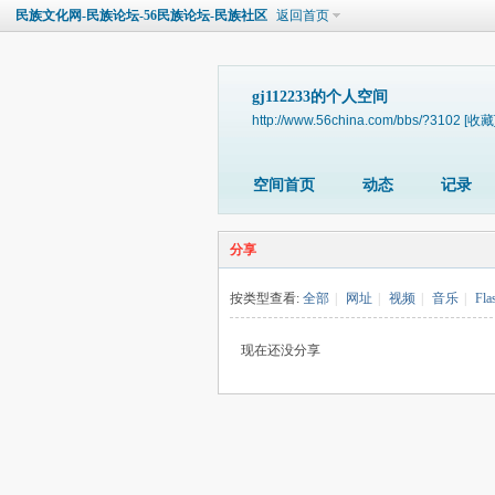
民族文化网-民族论坛-56民族论坛-民族社区
返回首页
gj112233的个人空间
http://www.56china.com/bbs/?3102
[收藏
空间首页
动态
记录
分享
按类型查看:
全部
|
网址
|
视频
|
音乐
|
Fla
现在还没分享