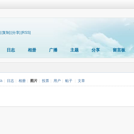
]
[复制]
[分享]
[RSS]
日志
相册
广播
主题
分享
留言板
sh
|
日志
|
相册
|
图片
|
投票
|
用户
|
帖子
|
文章