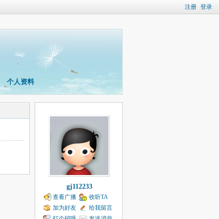
注册
登录
个人资料
gj112233
查看广播
收听TA
加为好友
给我留言
打个招呼
发送消息