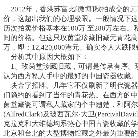
2012年，香港苏富比[微博]秋拍成交的
价，这超出我们的心理极限。一般情况下这
历次拍卖价格基本在100万 至280万左右
间的价格。但这只玫茵堂珍藏旧藏元青花高
万，即：12,420,000港元。确实令人大跌
分析其中原因大概如下：
1、玫茵堂珍藏旧藏，可谓是传承有序。
认为西方私人手中的最好的中国瓷器收藏。
一块金字招牌。几年它不仅刷新了明代瓷器
们隐约的看到了当年的青花热。在西方的中
茵堂藏瓷可谓私人藏家的个中翘楚，和阿尔
(AlfredClark)及玻西瓦尔·大卫(PercivalD
克拉克和大维德均系热心中国古瓷收藏的学
北京和台北的大型博物馆藏之外最为重要的