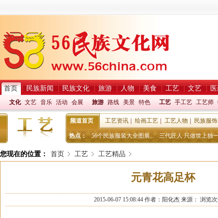
首页
民族新闻
民族文化
旅游
人物
美食
工艺
文艺
医
文化
文艺
音乐
活动
会展
旅游
路线
美景
特色
工艺
手工艺
工艺师
频道首页
工艺资讯
|
绘画工艺
|
工艺人物
|
民族服饰
热点：
56个民族服装大全图展...
三代匠人 只做世上独一.
您现在的位置：
首页
工艺
工艺精品
元青花高足杯
2015-06-07 15:08:44
作者：
阳化杰
来源： 浏览次