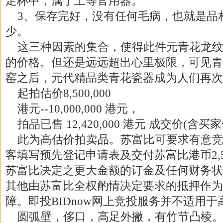
足杯中，属于上等官用器。
3、保存完好，没有任何毛病，也就是品
少。
这三种因素的集合，使得此件元青花龙纹
的价格。但还是远远超出心里极限，可见青
窑之后，元代精品类青花瓷器成为人们再次
起拍估价8,500,000
港元--10,000,000 港元，
拍品已售 12,420,000 港元 成交价(含买
此为高估价拍卖品。苏富比可要求有意竞
客填写预先登记申请表及交付苏富比港币2,50
苏富比决定之更大金额的订金及任何财务状
其他由苏富比全权酌情决定要求的抵押作为
障。即投BIDnow网上竞投服务并不适用
圆弧壁，侈口，高足外撇，有竹节凸棱。