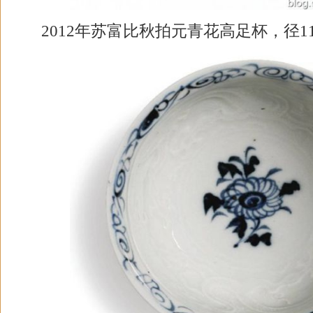
2012年苏富比秋拍元青花高足杯，径11.5