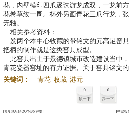
花，内壁模印四爪逐珠游龙成双，一龙前方
花卷草纹一周。杯外另画青花三爪行龙，张
无釉。
相关参考资料：
发两个本中心收藏的带铭文的元高足窑具
把柄的制作就是这类窑具成型。
此窑具出土于景德镇城市改造建设当中，
青花瓷器窑址的有力证据。关于窑具铭文的
关键词：
青花
收藏
港元
0
0
顶一下
踩一下
[复制地址给QQ/MSN好友]
[错误报